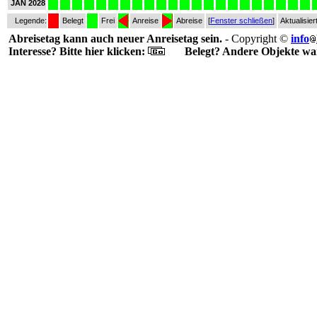
JAN 2028
Legende:
Belegt
Frei
Anreise
Abreise
[
Fenster schließen
]
Aktualisier
Abreisetag kann auch neuer Anreisetag sein.
- Copyright ©
info
Interesse? Bitte hier klicken:
Belegt? Andere Objekte war