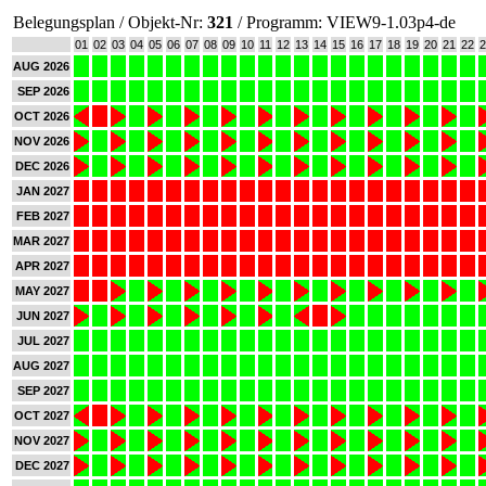
Belegungsplan / Objekt-Nr:
321
/ Programm: VIEW9-1.03p4-de
01
02
03
04
05
06
07
08
09
10
11
12
13
14
15
16
17
18
19
20
21
22
2
AUG 2026
SEP 2026
OCT 2026
NOV 2026
DEC 2026
JAN 2027
FEB 2027
MAR 2027
APR 2027
MAY 2027
JUN 2027
JUL 2027
AUG 2027
SEP 2027
OCT 2027
NOV 2027
DEC 2027