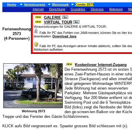
Home
Vermietungen
Winterpark
Condo 2573
|
|
|
|
|
Internet
Einrichtung
Grundriss
Diverses
Belegung
Mi
GALERIE
VIRTUAL TOUR
Voraussetzungen für GALERIE & VIRTUAL TOUR:
Ferienwohnung
Falls Ihr PC das Fehlen von JAVA moniert, können Sie es hier ko
2573
downloaden:
Download Java
(4 Personen+)
Falls Ihr PC das Anzeigen aktiver Inhalte abblockt, sollten Sie da
Abblocken aufheben.
Kostenloser Internet-Zugang
Die Ferienwohnung 2573 ist im ersten 
eines Zwei-Partien-Hauses in einer ruh
Strasse (Sackgasse) und alles innerhal
ideal gelegenen Wohnanlage WINTER
Jede Wohnung hat einen reservierten
Parkplatz. Mehrere Gästeparkplätze st
Verfügung. Nur 200 Meter entfernt ist d
Swimming Pool und die 6 Tennisplätze
Bild (links) zeigt die Nordseite der Woh
Wohnung 2573
den ge-screen-ten Balkon vor der Küche
Treppe und das Fenster des Gäste-Schlafzimmers.
KLICK aufs Bild vergroessert es. Spaeter grosses Bild schliessen mit (x).