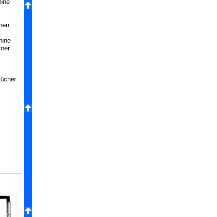
ine
nnen
ine
ner
tücher