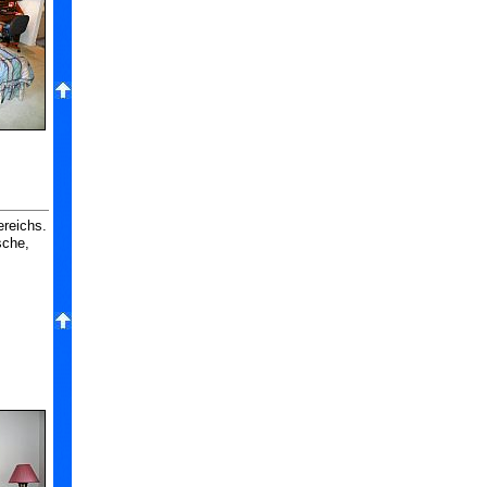
ereichs.
sche,