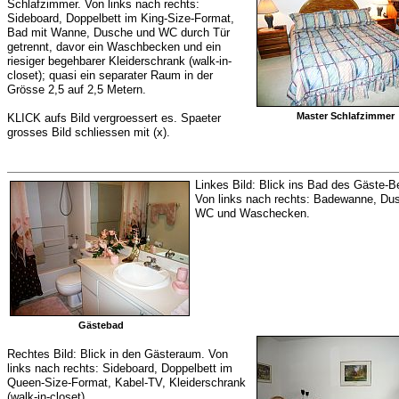
Schlafzimmer. Von links nach rechts:
Sideboard, Doppelbett im King-Size-Format,
Bad mit Wanne, Dusche und WC durch Tür
getrennt, davor ein Waschbecken und ein
riesiger begehbarer Kleiderschrank (walk-in-
closet); quasi ein separater Raum in der
Grösse 2,5 auf 2,5 Metern.
Master Schlafzimmer
KLICK aufs Bild vergroessert es. Spaeter
grosses Bild schliessen mit (x).
Linkes Bild: Blick ins Bad des Gäste-B
Von links nach rechts: Badewanne, Du
WC und Waschecken.
Gästebad
Rechtes Bild: Blick in den Gästeraum. Von
links nach rechts: Sideboard, Doppelbett im
Queen-Size-Format, Kabel-TV, Kleiderschrank
(walk-in-closet).