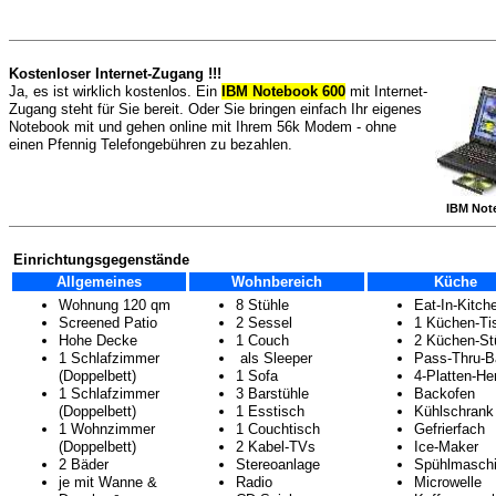
Kostenloser Internet-Zugang !!!
Ja, es ist wirklich kostenlos. Ein
IBM Notebook 600
mit Internet-
Zugang steht für Sie bereit. Oder Sie bringen einfach Ihr eigenes
Notebook mit und gehen online mit Ihrem 56k Modem - ohne
einen Pfennig Telefongebühren zu bezahlen.
IBM Not
Einrichtungsgegenstände
Allgemeines
Wohnbereich
Küche
Wohnung 120 qm
8 Stühle
Eat-In-Kitch
Screened Patio
2 Sessel
1 Küchen-Ti
Hohe Decke
1 Couch
2 Küchen-St
1 Schlafzimmer
als Sleeper
Pass-Thru-B
(Doppelbett)
1 Sofa
4-Platten-He
1 Schlafzimmer
3 Barstühle
Backofen
(Doppelbett)
1 Esstisch
Kühlschrank
1 Wohnzimmer
1 Couchtisch
Gefrierfach
(Doppelbett)
2 Kabel-TVs
Ice-Maker
2 Bäder
Stereoanlage
Spühlmasch
je mit Wanne &
Radio
Microwelle