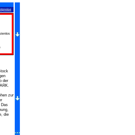
etpreise
stenlos
s
Stock
igen
b der
PARK.
ehen zur
er
. Das
nung,
, die