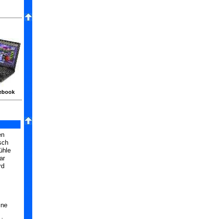
ebook
en
sch
ühle
ar
rd
ine