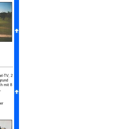
el-TV, 2
grund
ch mit 8
,
er