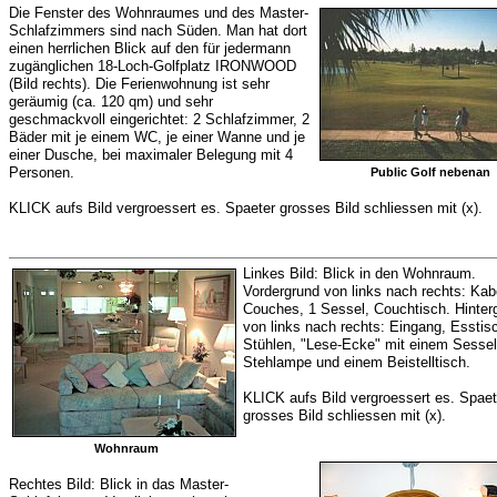
Die Fenster des Wohnraumes und des Master-
Schlafzimmers sind nach Süden. Man hat dort
einen herrlichen Blick auf den für jedermann
zugänglichen 18-Loch-Golfplatz IRONWOOD
(Bild rechts). Die Ferienwohnung ist sehr
geräumig (ca. 120 qm) und sehr
geschmackvoll eingerichtet: 2 Schlafzimmer, 2
Bäder mit je einem WC, je einer Wanne und je
einer Dusche, bei maximaler Belegung mit 4
Personen.
Public Golf nebenan
KLICK aufs Bild vergroessert es. Spaeter grosses Bild schliessen mit (x).
Linkes Bild: Blick in den Wohnraum.
Vordergrund von links nach rechts: Kab
Couches, 1 Sessel, Couchtisch. Hinter
von links nach rechts: Eingang, Esstis
Stühlen, "Lese-Ecke" mit einem Sessel
Stehlampe und einem Beistelltisch.
KLICK aufs Bild vergroessert es. Spaet
grosses Bild schliessen mit (x).
Wohnraum
Rechtes Bild: Blick in das Master-