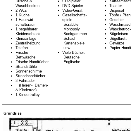
Dusche &
CD-Spieler
Kaffeemasch
Waschbecken
DVD-Spieler
Toaster
2 WCs
Video-Gerät
Disposal
1 Küche
Gesellschafts-
Töpfe / Pfa
1 Hauswirt-
spiele:
Geschirr
schaftsraum
Scrabble
Waschmasch
1 begehbarer
Monopoly
Wäschetrock
Kleiderschrank
Backgammon
Bügeleisen
Klimaanlage
Schach
Bügelbrett
Zentralheizung
Kartenspiele
Gewürze
Telefon
usw.
Papier Hand
Frische
Viele Bücher:
Bettwäsche
Deutsche
Frische Handtücher
Englische
Strandstühle
Sonnenschirme
Strandhandtücher
3 Fahrräder
(Herren-, Damen-
& Kinderrad)
1 Kindertrolley
Grundriss