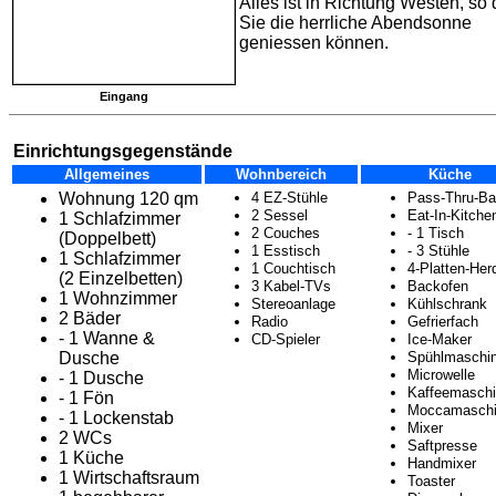
Alles ist in Richtung Westen, so
Sie die herrliche Abendsonne
geniessen können.
Eingang
Einrichtungsgegenstände
Allgemeines
Wohnbereich
Küche
Wohnung 120 qm
4 EZ-Stühle
Pass-Thru-Ba
2 Sessel
Eat-In-Kitche
1 Schlafzimmer
2 Couches
- 1 Tisch
(Doppelbett)
1 Esstisch
- 3 Stühle
1 Schlafzimmer
1 Couchtisch
4-Platten-Her
(2 Einzelbetten)
3 Kabel-TVs
Backofen
1 Wohnzimmer
Stereoanlage
Kühlschrank
2 Bäder
Radio
Gefrierfach
- 1 Wanne &
CD-Spieler
Ice-Maker
Dusche
Spühlmaschi
Microwelle
- 1 Dusche
Kaffeemasch
- 1 Fön
Moccamasch
- 1 Lockenstab
Mixer
2 WCs
Saftpresse
1 Küche
Handmixer
1 Wirtschaftsraum
Toaster