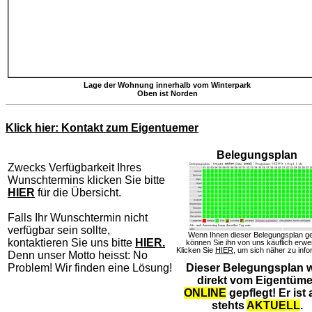
Lage der Wohnung innerhalb vom Winterpark
Oben ist Norden
Klick hier: Kontakt zum Eigentuemer
Belegungsplan
Zwecks Verfügbarkeit Ihres
Wunschtermins klicken Sie bitte
HIER
für die Übersicht.
Falls Ihr Wunschtermin nicht
verfügbar sein sollte,
Wenn Ihnen dieser Belegungsplan gef
kontaktieren Sie uns bitte
HIER.
können Sie ihn von uns käuflich erwe
Klicken Sie
HIER
, um sich näher zu info
Denn unser Motto heisst: No
Problem! Wir finden eine Lösung!
Dieser Belegungsplan w
direkt vom Eigentüme
ONLINE
gepflegt! Er ist 
stehts
AKTUELL
.