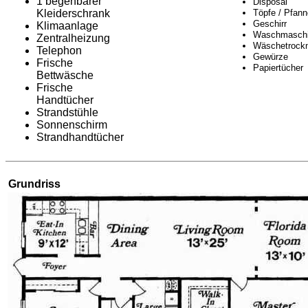
1 begehbarer
Disposal
Kleiderschrank
Töpfe / Pfan
Geschirr
Klimaanlage
Waschmasch
Zentralheizung
Wäschetrock
Telephon
Gewürze
Frische
Papiertücher
Bettwäsche
Frische
Handtücher
Strandstühle
Sonnenschirm
Strandhandtücher
Grundriss