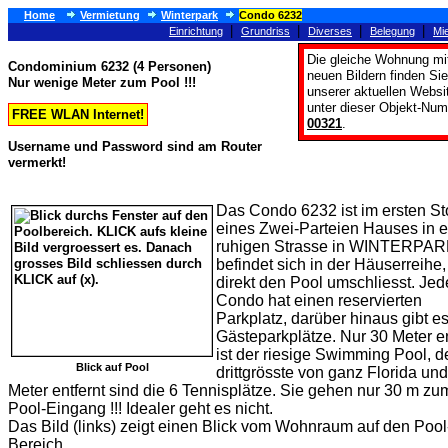
Home
Vermietung
Winterpark
Condo 6232
|
|
|
|
Einrichtung
Grundriss
Diverses
Belegung
Mie
Die gleiche Wohnung mi
Condominium 6232 (4 Personen)
neuen Bildern finden Sie
Nur wenige Meter zum Pool !!!
unserer aktuellen Websi
unter dieser Objekt-Nu
FREE WLAN Internet!
00321
.
Username und Password sind am Router
vermerkt!
Das Condo 6232 ist im ersten St
eines Zwei-Parteien Hauses in e
ruhigen Strasse in WINTERPAR
befindet sich in der Häuserreihe,
direkt den Pool umschliesst. Jed
Condo hat einen reservierten
Parkplatz, darüber hinaus gibt es
Gästeparkplätze. Nur 30 Meter en
ist der riesige Swimming Pool, d
Blick auf Pool
drittgrösste von ganz Florida un
Meter entfernt sind die 6 Tennisplätze. Sie gehen nur 30 m zu
Pool-Eingang !!! Idealer geht es nicht.
Das Bild (links) zeigt einen Blick vom Wohnraum auf den Pool
Bereich.